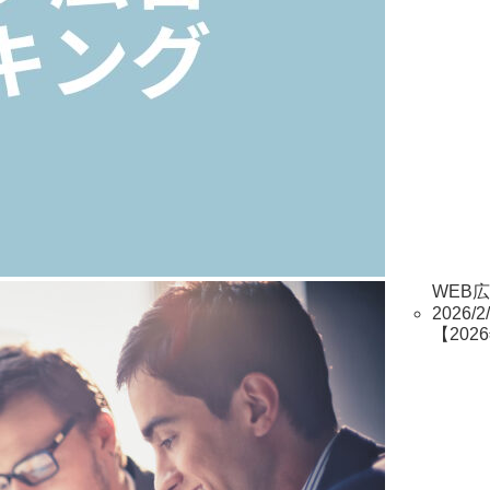
WEB
2026/2
【20