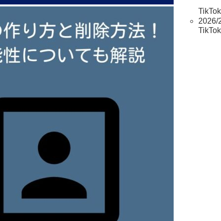
TikT
2026/
Tik