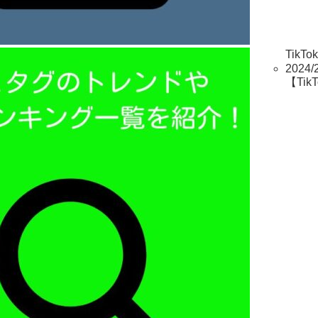
TikT
2024/
【Ti