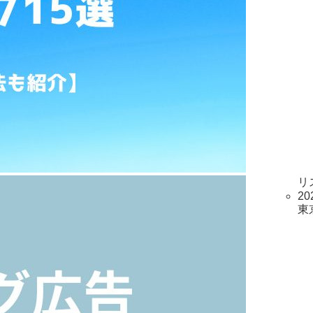
リ
20
東