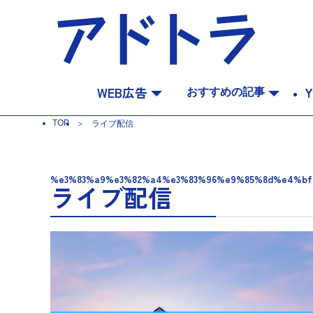
WEB広告
Y
おすすめの記事
TOP
ライブ配信
%e3%83%a9%e3%82%a4%e3%83%96%e9%85%8d%e4%bf
ライブ配信