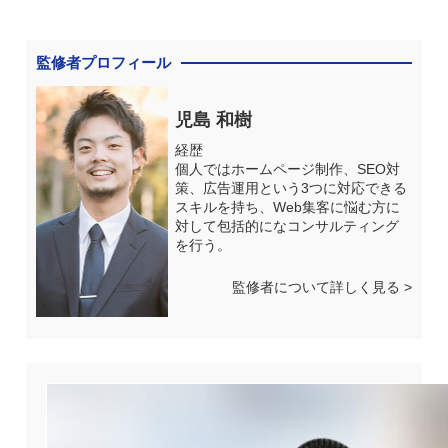
監修者プロフィール
児島 和樹
経歴
個人ではホームページ制作、SEO対
策、広告運用という3つに対応できる
スキルを持ち、Web集客に悩む方に
対して包括的になコンサルティング
を行う。
監修者について詳しく見る >