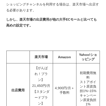
ショッピングチャンネルを利用する場合は、楽天市場へ出店す
る必要があります。
しかし、楽天市場の出店費用が他の大手ECモールと比べても
高めの設定です。
Yahoo!ショ
楽天市場
Amazon
ッピング
【がんば
初期費用無
れ！プラ
料
ン】
ストアポイ
21,450円/月
ント原資負
4,900円/月＋
出店費用
担1%~15%
【スタンダ
手数料
キャンペー
ードプラ
ン原資負担
ン】
1%