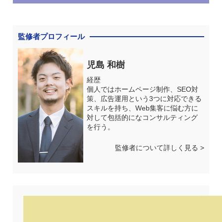
監修者プロフィール
児島 和樹
経歴
個人ではホームページ制作、SEO対
策、広告運用という3つに対応できる
スキルを持ち、Web集客に悩む方に
対して包括的になコンサルティング
を行う。
監修者について詳しく見る >