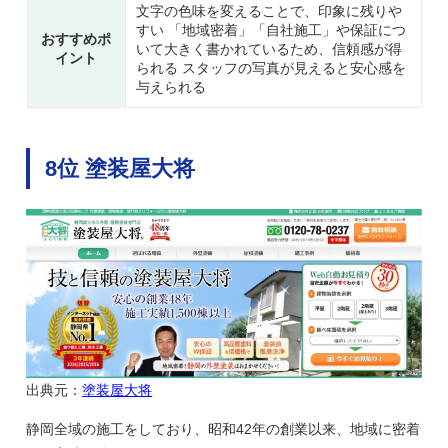
文字の色味を変えることで、印象に残りや
すい 「地域密着」「自社施工」や保証につ
おすすめポ
いて大きく書かれているため、信頼感が得
イント
られる スタッフの写真が見えると安心感を
与えられる
8位 塗装屋大将
出典元：
塗装屋大将
静岡全域の施工をしており、昭和42年の創業以来、地域に密着