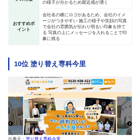
の様子が分かるため親近感が湧く
会社名の横にロゴがあるため、会社のイメ
ージがつきやすい 施工の様子や笑顔の写真
おすすめポ
で会社の雰囲気が伝わり明るい印象を持て
イント
る 写真の上にメッセージを入れることで印
象に残る
10位 塗り替え専科今里
出典元：
塗り替え専科今里