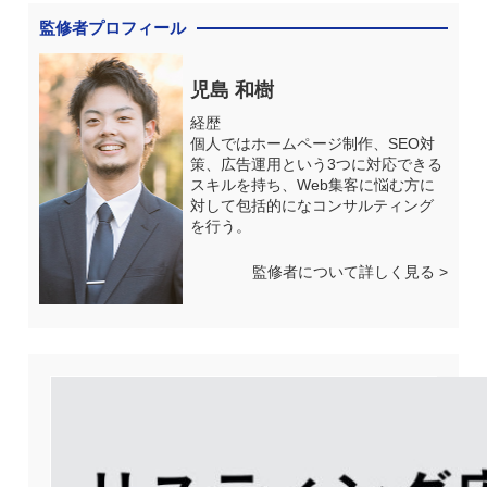
監修者プロフィール
児島 和樹
経歴
個人ではホームページ制作、SEO対
策、広告運用という3つに対応できる
スキルを持ち、Web集客に悩む方に
対して包括的になコンサルティング
を行う。
監修者について詳しく見る >