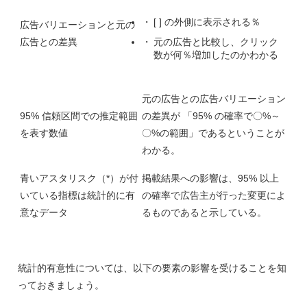
[ ] の外側に表示される％
広告バリエーションと元の
広告との差異
元の広告と比較し、クリック
数が何％増加したのかわかる
元の広告との広告バリエーション
95% 信頼区間での推定範囲
の差異が 「95% の確率で〇%～
を表す数値
〇%の範囲」であるということが
わかる。
青いアスタリスク（*）が付
掲載結果への影響は、95% 以上
いている指標は統計的に有
の確率で広告主が行った変更によ
意なデータ
るものであると示している。
統計的有意性については、以下の要素の影響を受けることを知
っておきましょう。